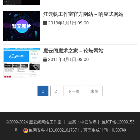
江云帆工作室官方网站 – 响应式网站
2013年1月1日 09:00
魔云阁魔术之家 – 论坛网站
2011年8月1日 09:00
1
2
下一页
末页
©2009-2024
魔云阁网络工作室
丨 全案：
中云传媒
丨
豫ICP备12009153
号丨
豫网安备 41010002101767丨
. 页面生成时间：0.507秒