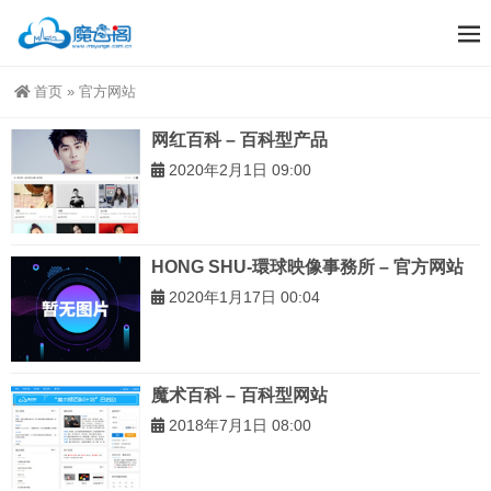
首页
»
官方网站
网红百科 – 百科型产品
2020年2月1日 09:00
HONG SHU-環球映像事務所 – 官方网站
2020年1月17日 00:04
魔术百科 – 百科型网站
2018年7月1日 08:00