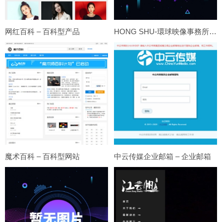
网红百科 – 百科型产品
HONG SHU-環球映像事務所 – 官方网站
魔术百科 – 百科型网站
中云传媒企业邮箱 – 企业邮箱