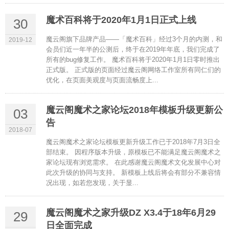
魔术百科将于2020年1月1日正式上线
30
魔云阁旗下品牌产品——「魔术百科」经过3个月的内测，和
2019-12
会员们近一年半的公测后，终于在2019年年底，我们完成了
所有的bug修复工作。 魔术百科将于2020年1月1日零时推出
正式版。 正式版的页面经过魔云阁网络工作室所有同仁们的
优化，在页面美观度与页面流畅度上...
魔云阁魔术之家论坛2018年模板升级更新公
03
告
2018-07
魔云阁魔术之家论坛模板更新升级工作已于2018年7月3日全
部结束。 因程序版本升级，原模板已不能满足魔云阁魔术之
家论坛现有浏览需求。 在此感谢魔云阁魔术文化发展中心对
此次升级的协同与支持。 新模板上线后将会有部分不兼容情
况出现，如若您发现，关于显...
魔云阁魔术之家升级DZ X3.4于18年6月29
29
日全面完成