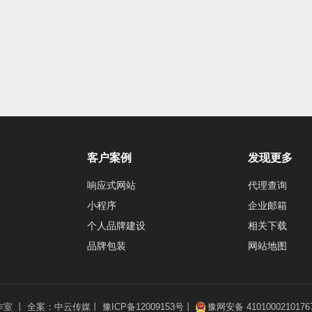
客户案例
发现更多
响应式网站
代理查询
小程序
企业邮箱
个人品牌建设
相关下载
品牌包装
网站地图
作室
丨 全案：
中云传媒
丨
豫ICP备12009153号丨
豫网安备 4101000210176