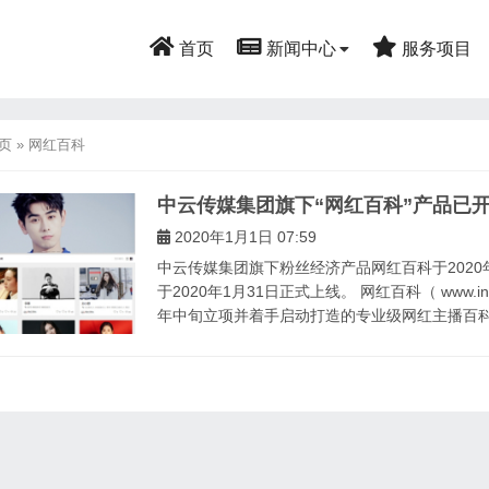
首页
新闻中心
服务项目
页
»
网红百科
中云传媒集团旗下“网红百科”产品已
2020年1月1日 07:59
中云传媒集团旗下粉丝经济产品网红百科于2020
于2020年1月31日正式上线。 网红百科（ www.inf
年中旬立项并着手启动打造的专业级网红主播百科资