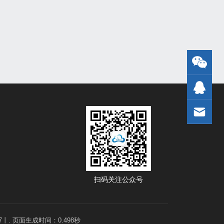
扫码关注公众号
7丨
. 页面生成时间：0.498秒